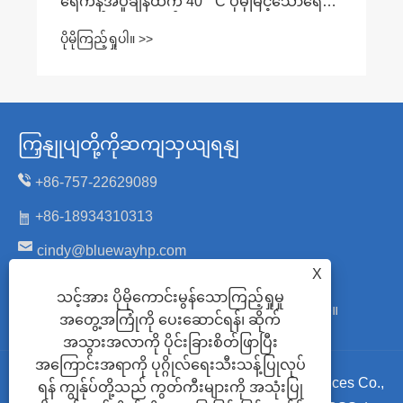
ရေကန်အပူချိန်ထက် 40 ° C ပိုမိုမြင့်သောရေ
အပူချိန်ကိုပေးသည်
ပိုမိုကြည့်ရှုပါ။ >>
ကြှနျုပျတို့ကိုဆကျသှယျရနျ
+86-757-22629089
+86-18934310313
cindy@bluewayhp.com
X
အမှတ် ၆၊ Zhanye လမ်း၊ Honggang စက်မှုဇုန်၊
သင့်အား ပိုမိုကောင်းမွန်သောကြည့်ရှုမှု
Daliang၊ Shunde၊ Foshan၊ Guangdong၊ တရုတ်။
အတွေ့အကြုံကို ပေးဆောင်ရန်၊ ဆိုက်
အသွားအလာကို ပိုင်းခြားစိတ်ဖြာပြီး
အကြောင်းအရာကို ပုဂ္ဂိုလ်ရေးသီးသန့်ပြုလုပ်
မူပိုင်ခွင့် © 2024 Foshan Blueway Electric Appliances Co.,
ရန် ကျွန်ုပ်တို့သည် ကွတ်ကီးများကို အသုံးပြု