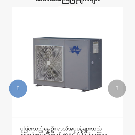


ပူပြင်းသည့်နွေ ဦး ရာသီအပူပန့်များသည်