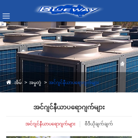
အိမ်
အမှုတွဲ
အင်ဂျင်နီယာပရောဂျက်များ
အင်ဂျင်နီယာပရောဂျက်များ
အင်ဂျင်နီယာပရောဂျက်များ
ဗီဒီယိုချက်ချက်