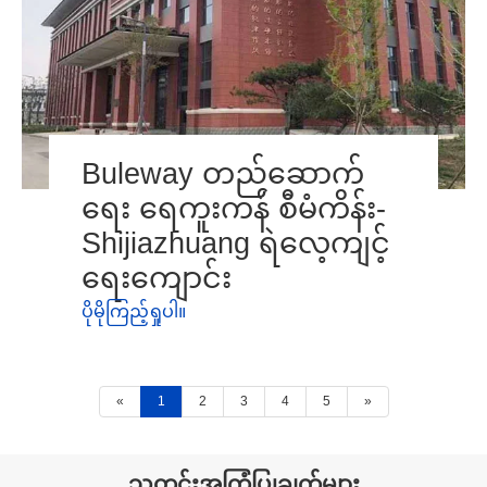
Buleway တည်ဆောက်
ရေး ရေကူးကန် စီမံကိန်း-
Shijiazhuang ရဲလေ့ကျင့်
ရေးကျောင်း
ပိုမိုကြည့်ရှုပါ။
«
1
2
3
4
5
»
သတင်းအကြံပြုချက်များ