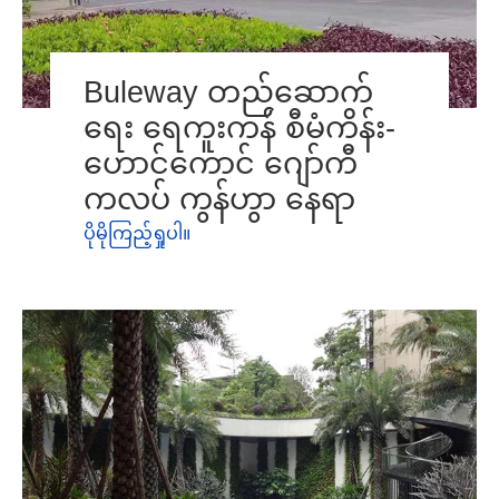
Buleway တည်ဆောက်
ရေး ရေကူးကန် စီမံကိန်း-
ဟောင်ကောင် ဂျော်ကီ
ကလပ် ကွန်ဟွာ နေရာ
ပိုမိုကြည့်ရှုပါ။