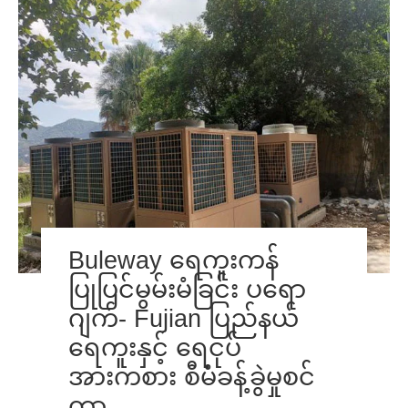
Buleway ရေကူးကန်
ပြုပြင်မွမ်းမံခြင်း ပရော
ဂျက်- Fujian ပြည်နယ်
ရေကူးနှင့် ရေငုပ်
အားကစား စီမံခန့်ခွဲမှုစင်
တာ