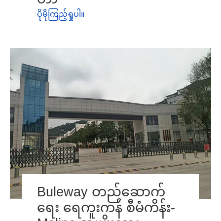
ပိုမိုကြည့်ရှုပါ။
Buleway တည်ဆောက်
ရေး ရေကူးကန် စီမံကိန်း-