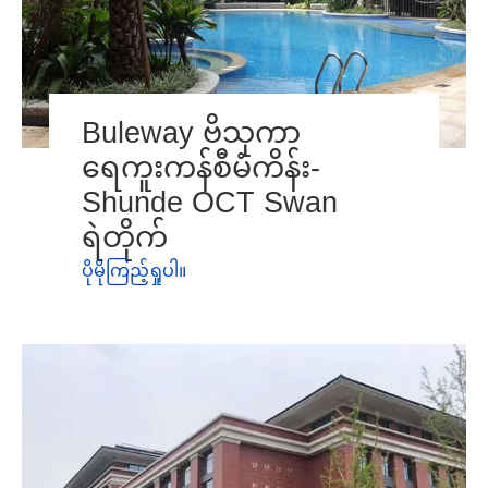
Buleway ဗိသုကာ
ရေကူးကန်စီမံကိန်း-
Shunde OCT Swan
ရဲတိုက်
ပိုမိုကြည့်ရှုပါ။