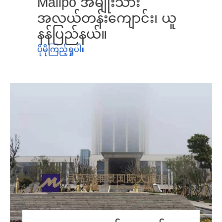
Malipo အမျိုးသား
အလယ်တန်းကျောင်း၊ ယူ
နန်ပြည်နယ်။
ပိုမိုကြည့်ရှုပါ။