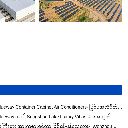
lueway Container Cabinet Air Conditioners- ပြင်ပအလုံပိတ်
ာအရံများအတွက် ရည်ရွယ်ချက်-တည်ဆောက်ထားသော အပူ
lueway သည် Songshan Lake Luxury Villas များအတွက်
န့်ခွဲမှု
းပြည့်စုံသော ပွဲစဉ်ဖြစ်သောကြောင့် Blueway သည်
ကြီးစား အားကစားစင်တာ ဖြစ်ရပ်မှန်လေ့လာမှု- Wenzhou