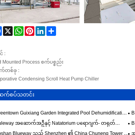
Facebook
X
WhatsApp
Pinterest
LinkedIn
Share
် :
d Mounted Process စက်ပစ္စည်း
က်တစ်ခု :
porative Condensing Scroll Heat Pump Chiller
ဆက်စပ်သတင်း
eentown Guixiang Garden Integrated Pool Dehumidification
B
t Pump တပ်ဆင်ခြင်းနှင့် ကော်မရှင်ပေးခြင်း ပရောဂျက်
အက
uleway အဆောက်အဦနှင့် Natatorium ပရောဂျက်- တရုတ်
B
းမြောက်သည်
စီမံခ
းအင်သိုလှောင်မျှော်စင်၊ ရှန်ကျန်း
ပြီ
oshan Blueway သည် Shenzhen ၏ China Chuneng Tower ရှိ
အ