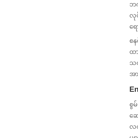
ဘက်
လု
ရေ
စန
ထာ
သက
အား
En
စွ
ဆေ
လက္
မျာ