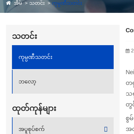
အိမ်
သတင်း
ကုမ္ပဏီသတင်း
Co
သတင်း
2
ကုမ္ပဏီသတင်း
Ne
ဘလော့
တရု
သရု
တွ
ထုတ်ကုန်များ
စွမ
အထူ

အပူစုပ်စက်