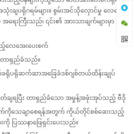
သုံးချပရိုဂရမ်များ။ စွမ်းအင်သိုလှောင်မှု လေအေး
 အရေးကြီးသည်၊ ၎င်း၏ အားသာချက်များမှာ
ာင်သည့်လေအေးပေးစက်
ီး တာရှည်ခံသည်။
က်ခရိုပရိုဆက်ဆာအခြေခံဒစ်ဂျစ်တယ်ထိန်းချုပ်
ျရပြီး တာရှည်ခံသော အမှုန့်အဖုံးအုပ်သည့် ဗီဒို
ျက်ကိုသေချာစေရန်အတွက် ကိုယ်တိုင်စစ်ဆေးသည့်
ှုများကို ပြဿနာဖြေရှင်းပေးသည်။