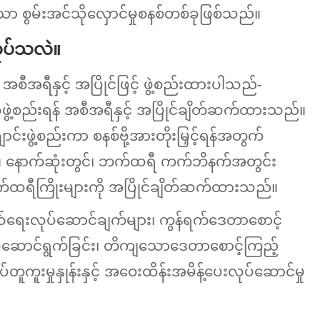
စွမ်းအင်သိုလှောင်မှုစနစ်တစ်ခုဖြစ်သည်။
ုပ်သလဲ။
အရီနှင့် အပြိုင်ဖြင့် ဖွဲ့စည်းထားပါသည်-
့စည်းရန် အစီအရီနှင့် အပြိုင်ချိတ်ဆက်ထားသည်။
းဖွဲ့စည်းကာ စနစ်ဗို့အားတိုးမြှင့်ရန်အတွက်
နောက်ဆုံးတွင်၊ ဘက်ထရီ ကက်ဘိနက်အတွင်း
န် ဘက်ထရီကြိုးများကို အပြိုင်ချိတ်ဆက်ထားသည်။
်ရေးလုပ်ဆောင်ချက်များ၊ ကွန်ရက်ဒေတာစောင့်
့် စီမံဆောင်ရွက်ခြင်း၊ တိကျသောဒေတာစောင့်ကြည့်
တူကူးမှုနှုန်းနှင့် အဝေးထိန်းအမိန့်ပေးလုပ်ဆောင်မှု