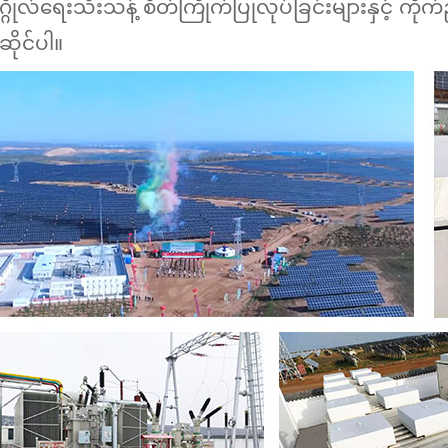
ုဂ္ဂိုလ်ရေးသီးသန့် စိတ်ကြိုက်ပြုလုပ်ခြင်းများနှင့် 
်ဆိုင်ပါ။