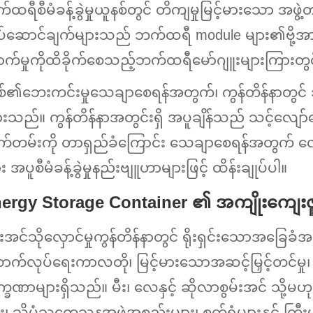
ထရီစီမံခန့်ခွဲမှုယူနစ်တွင် တိကျမှုမြင့်မားသော အဖွဲ့တစ်ဖ
ပ်ဆောင်ချက်များသည် ဘက်ထရီ module များ၏ဗို့အားခ
ာက်မှုကိုထိခိုက်စေသည့်ဘက်ထရီမော်ဂျူးများကြားတ
စ်၏ဘေးကင်းမှုသေချာစေရန်အတွက်၊ ကွန်တိန်နာတွင် 
းသည်။ ကွန်တိန်နာအတွင်းရှိ အပူချိန်သည် သင့်လျေ
်တမ်းကို တာရှည်ခံကြောင်း သေချာစေရန်အတွက် လ
 အပူစီမံခန့်ခွဲမှုနည်းဗျူဟာများဖြင့် ထိန်းချုပ်ပါ။
ergy Storage Container ၏ အကျိုးကျေးဇူ
မ်းအင်သိုလှောင်မှုကွန်တိန်နာတွင် ရိုးရှင်းသောအခ
ာက်လုပ်ရေးကာလတို၊ မြင့်မားသောအဆင့်မြှင့်တင်မှု
ခဏာများရှိသည်။ မီး၊ လေနှင့် ဆိုလာစွမ်းအင် သို့မဟုတ
း၊ သိပ္ပံသုတေသနအဖွဲ့အစည်းများ၊ စက်ရုံများနှင့် ကြ