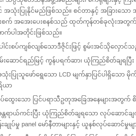
် အသုံးပြုနိုင်မည်ဖြစ်သည်။ စင်တာနှင့် အခြားသော အ
းစက် အအေးပေးစနစ်သည် ထုတ်ကုန်တစ်ခုလုံးအတွက်
ာက်ပါအတိုင်းဖြစ်သည်။
ပေါင်းစပ်ကျစ်လျစ်သောဒီဇိုင်းဖြင့် စွမ်းအင်သိုလှေ
စွမ်းဆောင်ရည်မြင့် ကွန်ပရက်ဆာ၊ ယုံကြည်စိတ်ချရပြ
အသုံးပြုသူဖော်ရွေသော LCD မျက်နှာပြင်ပါရှိသော မို
ရိယာ
ရှုပ်ထွေးသော ပြင်ပရာသီဥတုအခြေအနေများအတွက် စိတ်ခ
အန္တရာယ်ကင်းပြီး ယုံကြည်စိတ်ချရသော လုပ်ဆောင်ခ
်းချုပ်မှု panel မော်နီတာများနှင့် ယူနစ်လုပ်ဆောင်မ