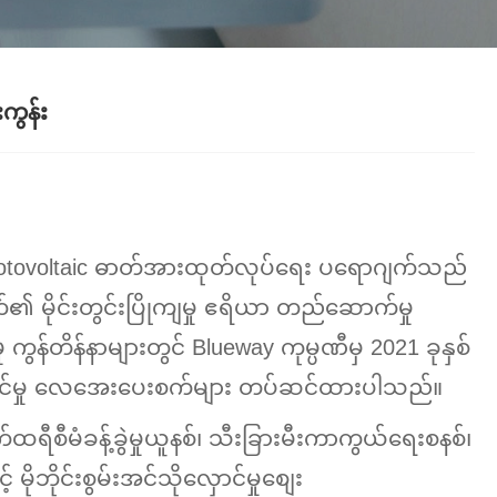
ကွန်း
hotovoltaic ဓာတ်အားထုတ်လုပ်ရေး ပရောဂျက်သည်
ဂျက်၏ မိုင်းတွင်းပြိုကျမှု ဧရိယာ တည်ဆောက်မှု
ကွန်တိန်နာများတွင် Blueway ကုမ္ပဏီမှ 2021 ခုနှစ်
လှောင်မှု လေအေးပေးစက်များ တပ်ဆင်ထားပါသည်။
်ထရီစီမံခန့်ခွဲမှုယူနစ်၊ သီးခြားမီးကာကွယ်ရေးစနစ်၊
ိုဘိုင်းစွမ်းအင်သိုလှောင်မှုစျေး