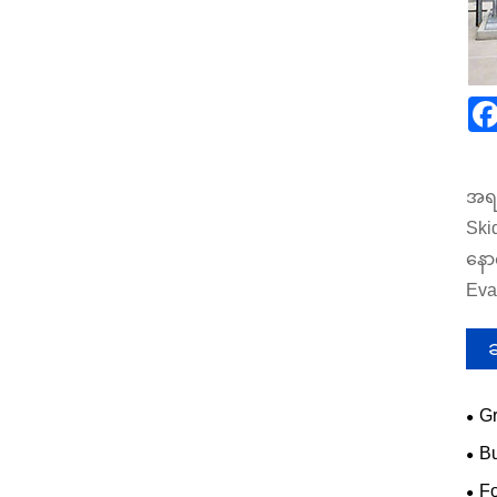
အရင
Ski
နော
Eva
Gr
Hea
B
ပြီ
စွမ်
F