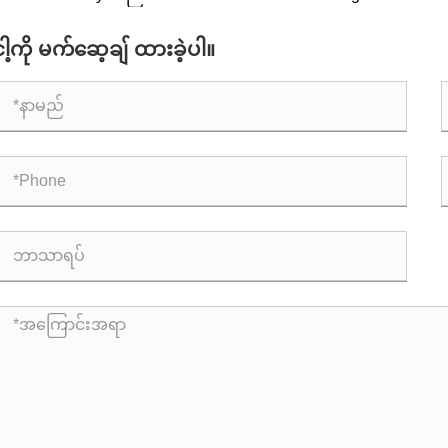
အဘ
း၏ အထင်ကရ ရေကူးကန်ပရောဂျက်ဖြင့် အမြင့်ပေမြင့်
အာ
ွားရေးအပန်းဖြေမှုကို မည်သို့အဓိပ္ပာယ်ဖွင့်ဆိုသနည်း။
ငါ့ကို မက်ဆေ့ချ် ထားခဲ့ပါ။