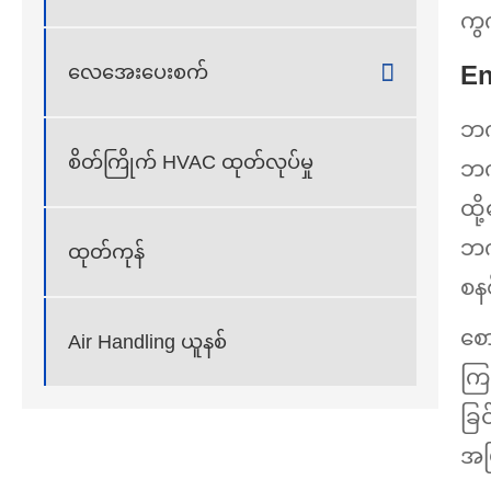
ကွ

En
လေအေးပေးစက်
ဘက
စိတ်ကြိုက် HVAC ထုတ်လုပ်မှု
ဘက
ထို
ဘက
ထုတ်ကုန်
စနစ
စေ
Air Handling ယူနစ်
ကြည
ခြင
အမြ