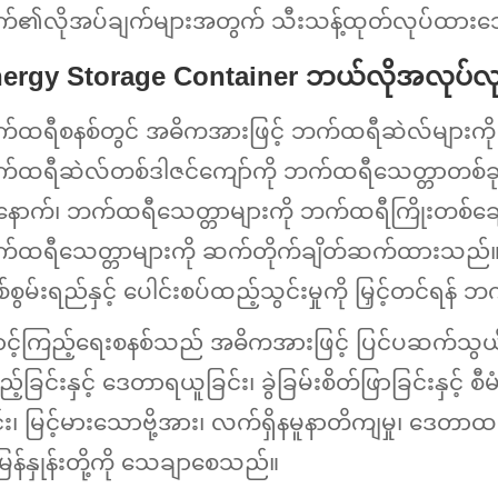
က်၏လိုအပ်ချက်များအတွက် သီးသန့်ထုတ်လုပ်ထားသော 
ergy Storage Container ဘယ်လိုအလုပ်လ
်ထရီစနစ်တွင် အဓိကအားဖြင့် ဘက်ထရီဆဲလ်များကို အစီ
်ထရီဆဲလ်တစ်ဒါဇင်ကျော်ကို ဘက်ထရီသေတ္တာတစ်ခုဖွဲ
့နောက်၊ ဘက်ထရီသေတ္တာများကို ဘက်ထရီကြိုးတစ်ချောင်
်ထရီသေတ္တာများကို ဆက်တိုက်ချိတ်ဆက်ထားသည်။ 
်စွမ်းရည်နှင့် ပေါင်းစပ်ထည့်သွင်းမှုကို မြှင့်တင်ရ
ာင့်ကြည့်ရေးစနစ်သည် အဓိကအားဖြင့် ပြင်ပဆက်သွယ
့်ခြင်းနှင့် ဒေတာရယူခြင်း၊ ခွဲခြမ်းစိတ်ဖြာခြင်းနှင
်း၊ မြင့်မားသောဗို့အား၊ လက်ရှိနမူနာတိကျမှု၊ ဒေတာထပ်
န်နှုန်းတို့ကို သေချာစေသည်။