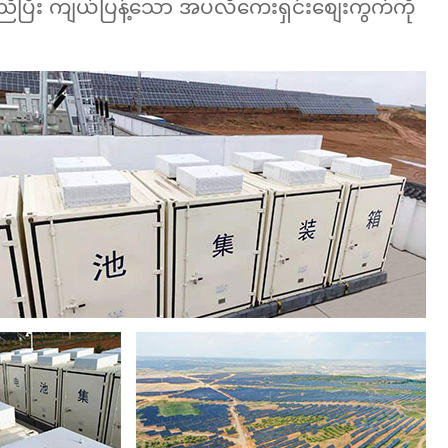
ကိုက်ညီပြီး ကျယ်ပြန့်သော အပလီကေးရှင်းစျေးကွက်ကို