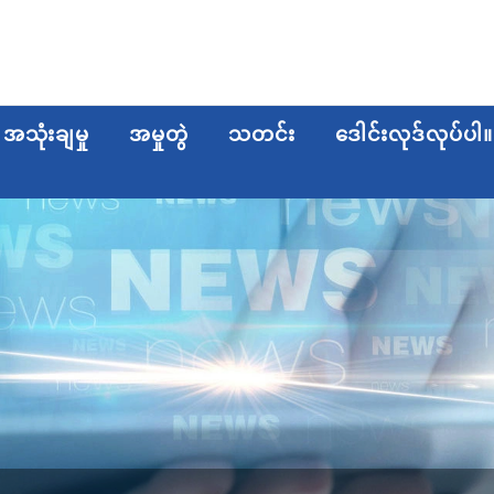
အသုံးချမှု
အမှုတွဲ
သတင်း
ဒေါင်းလုဒ်လုပ်ပါ။