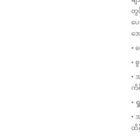
တွင
ပေ
အေ
• 
• 
• 
ကိ
• 
• 
ထိန