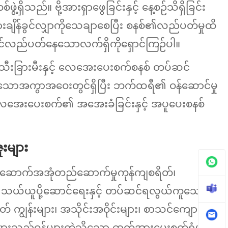
ွဲ့ရှိသည်။ ဗို့အားရှာဖွေခြင်းနှင့် နေ့စဉ်သိရှိခြင်း
ျိန်ခွင်လျှာကိုသေချာစေပြီး စနစ်၏လည်ပတ်မှုထိ
ွင်လည်ပတ်နေသောလက်ရှိကိုရှောင်ကြဉ်ပါ။
သီးခြားမီးနှင့် လေအေးပေးစက်စနစ် တပ်ဆင်
ာ်သောအကွာအဝေးတွင်ရှိပြီး ဘက်ထရီ၏ ဝန်ဆောင်မှု
ေအေးပေးစက်၏ အအေးခံခြင်းနှင့် အပူပေးစနစ်
းများ
ြေခံအဆောက်အအုံတည်ဆောက်မှုကုန်ကျစရိတ်၊
၊ သယ်ယူပို့ဆောင်ရေးနှင့် တပ်ဆင်ရလွယ်ကူသော
် ကျွန်းများ၊ အသိုင်းအဝိုင်းများ၊ စာသင်ကျောင်း
ီးမားသည့်ဝန်များကဲ့သို့သော ဓာတ်အားပေးစက်ရုံများ