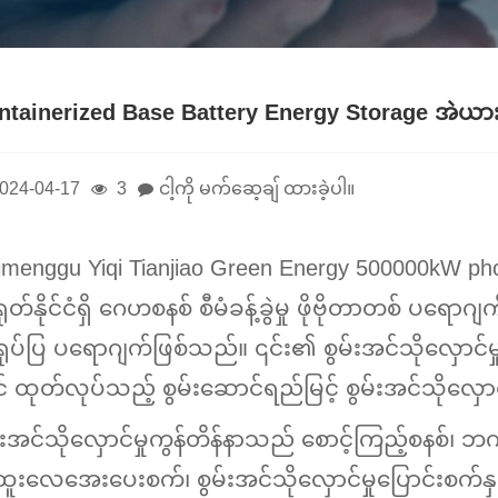
ntainerized Base Battery Energy Storage အဲယား
024-04-17
3
ငါ့ကို မက်ဆေ့ချ် ထားခဲ့ပါ။
imenggu Yiqi Tianjiao Green Energy 500000kW p
တ်နိုင်ငံရှိ ဂေဟစနစ် စီမံခန့်ခွဲမှု ဖိုဗိုတာတစ် ပရော
ပ်ပြ ပရောဂျက်ဖြစ်သည်။ ၎င်း၏ စွမ်းအင်သိုလှောင်မှု 
င် ထုတ်လုပ်သည့် စွမ်းဆောင်ရည်မြင့် စွမ်းအင်သို
်းအင်သိုလှောင်မှုကွန်တိန်နာသည် စောင့်ကြည့်စနစ်၊ ဘက
းလေအေးပေးစက်၊ စွမ်းအင်သိုလှောင်မှုပြောင်းစက်နှင့် မ