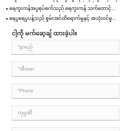
သနည်း။
ရေကူးကန်အပူစုပ်စက်သည် ရေကူးကန် သက်တောင့်
သက်သာရှိမှုနှင့် စွမ်းအင်ထိရောက်မှုကို မည်သို့တိုးတက်စေ
ရေပူရေပူပန့်သည် စွမ်းအင်ထိရောက်မှုနှင့် အသုံးဝင်မှု
သနည်း။
ကုန်ကျစရိတ်များကို မည်ကဲ့သို့တိုးတက်စေသနည်း။
ငါ့ကို မက်ဆေ့ချ် ထားခဲ့ပါ။