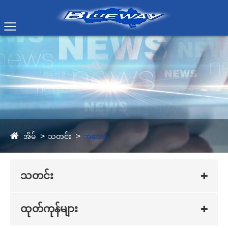
အိမ်
သတင်း
ဘလော့
သတင်း
ထုတ်ကုန်များ