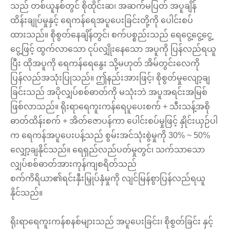
သည် တစ်ယူနစ်တွင် စိုထိုင်းဆ၊ အဆက်မပြတ် အပူချိန်
ထိန်းချုပ်မှုနှင့် ရေကန်ရေအပူပေးခြင်းတို့ကို ပေါင်းစပ်
ထားသည်။ စိုစွတ်နေချိန်တွင်၊ စက်ပစ္စည်းသည် ရေငွေ့ငွေ့ငွေ့
ငွေ့ဖြင့် ထွက်လာသော ငုပ်လျှိုးနေသော အပူကို ပြန်လည်ရယူ
ပြီး ထိုအပူကို ရေကန်ရေနွေး သို့မဟုတ် အိမ်တွင်းလေကို
ပြန်လည်အသုံးပြုသည်။ ဤနည်းအားဖြင့်၊ စိုစွတ်မှုလျော့ချ
ခြင်းသည် အပိုလျှပ်စစ်ဓာတ်ကို မသုံးဘဲ အပူအရင်းအမြစ်
ဖြစ်လာသည်။ ရိုးရာရေကူးကန်ရေပူပေးစက် + သီးသန့်အစို
ဓာတ်ထိန်းစက် + အိတ်ဇောပန်ကာ ပေါင်းစပ်မှုဖြင့် နှိုင်းယှဉ်ပါ
က ရေကန်အပူပေးပန့်သည် စွမ်းအင်သုံးစွဲမှုကို 30% ~ 50%
လျှော့ချနိုင်သည်။ ရေရှည်လည်ပတ်မှုတွင်၊ သက်သာသော
လျှပ်စစ်ဓာတ်အားကုန်ကျစရိတ်သည်
စက်ကိရိယာ၏ရင်းနှီးမြှုပ်နှံမှုကို လျင်မြန်စွာပြန်လည်ရယူ
နိုင်သည်။
ရိုးရာရေကူးကန်စနစ်များသည် အပူပေးခြင်း၊ စိုစွတ်ခြင်း နှင့်