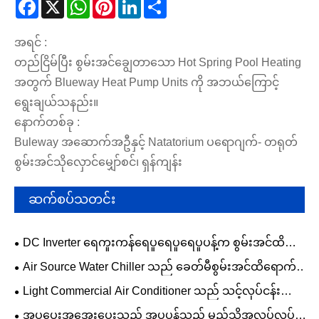
Facebook
X
WhatsApp
Pinterest
LinkedIn
Share
အရင် :
တည်ငြိမ်ပြီး စွမ်းအင်ချွေတာသော Hot Spring Pool Heating
အတွက် Blueway Heat Pump Units ကို အဘယ်ကြောင့်
ရွေးချယ်သနည်း။
နောက်တစ်ခု :
Buleway အဆောက်အဦနှင့် Natatorium ပရောဂျက်- တရုတ်
စွမ်းအင်သိုလှောင်မျှော်စင်၊ ရှန်ကျန်း
ဆက်စပ်သတင်း
DC Inverter ရေကူးကန်ရေပူရေပူရေပူပန့်က စွမ်းအင်ထိ
ရောက်မှုကို မြှင့်တင်ပေးပြီး သင့်ရေကူးရာသီကို သက်တမ်း
Air Source Water Chiller သည် ခေတ်မီစွမ်းအင်ထိရောက်မှု
တိုးအောင် ဘယ်လိုလုပ်နိုင်မလဲ။
ကို မည်သို့မြှင့်တင်နိုင်သနည်း။
Light Commercial Air Conditioner သည် သင့်လုပ်ငန်း
ပတ်ဝန်းကျင်ကို မည်သို့ပြောင်းလဲနိုင်မည်နည်း။
အပူပေးအအေးပေးသည့် အပူပန့်သည် မည်သို့အလုပ်လုပ်