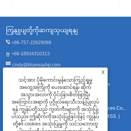
ကြှနျုပျတို့ကိုဆကျသှယျရနျ
+86-757-22629089
+86-18934310313
cindy@bluewayhp.com
X
အမှတ် ၆၊ Zhanye လမ်း၊ Honggang စက်မှုဇုန်၊
သင့်အား ပိုမိုကောင်းမွန်သောကြည့်ရှုမှု
Daliang၊ Shunde၊ Foshan၊ Guangdong၊ တရုတ်။
အတွေ့အကြုံကို ပေးဆောင်ရန်၊ ဆိုက်
အသွားအလာကို ပိုင်းခြားစိတ်ဖြာပြီး
အကြောင်းအရာကို ပုဂ္ဂိုလ်ရေးသီးသန့်ပြုလုပ်
မူပိုင်ခွင့် © 2024 Foshan Blueway Electric Appliances Co.,
ရန် ကျွန်ုပ်တို့သည် ကွတ်ကီးများကို အသုံးပြု
Ltd. All Rights Reserved.
Links
|
Sitemap
|
RSS
|
ပါသည်။ ဤဆိုက်ကိုအသုံးပြုခြင်းဖြင့် ကျွန်ုပ်
တို့၏ cookies အသုံးပြုမှုကို သင်သဘောတူ
XML
|
ကိုယ်ရေးအချက်အလက်မူဝါဒ
|