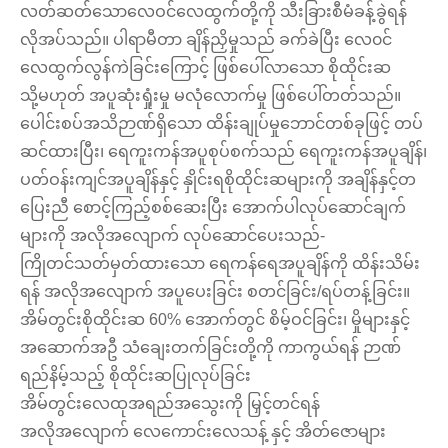
လတ်ဆတ်သောလေဝင်လေထွက်တို့ကို သီးခြားစီမံခန့်ခွဲရန်
လိုအပ်သည်။ ပါရာမီတာ ချိန်ညှိမှုသည် ခက်ခဲပြီး လေ၀င်
လေထွက်လွန်ကဲခြင်းကြောင့် ဖြစ်ပေါ်လာသော စိုထိုင်းဆ
သို့မဟုတ် အပူဆုံးရှုံးမှု မလုံလောက်မှု ဖြစ်ပေါ်တတ်သည်။
ပေါင်းစပ်အသိဉာဏ်ရှိသော ထိန်းချုပ်မှုဘောင်တစ်ခုဖြင့် တပ်
ဆင်ထားပြီး၊ ရေကူးကန်အပူစုပ်စက်သည် ရေကူးကန်အပူချိန်၊
ပတ်ဝန်းကျင်အပူချိန်နှင့် နှိုင်းရစိုထိုင်းဆများကို အချိန်နှင့်တ
ပြေးညီ စောင့်ကြည့်စစ်ဆေးပြီး အောက်ပါလုပ်ဆောင်ချက်
များကို အလိုအလျောက် လုပ်ဆောင်ပေးသည်-
ကြိုတင်သတ်မှတ်ထားသော ရေကန်ရေအပူချိန်ကို ထိန်းသိမ်း
ရန် အလိုအလျောက် အပူပေးခြင်း စတင်ခြင်း/ရပ်တန့်ခြင်း။
အိမ်တွင်းစိုထိုင်းဆ 60% အောက်တွင် စိမ့်ဝင်ခြင်း၊ မှိုများနှင့်
အဆောက်အဦ သံချေးတက်ခြင်းတို့ကို ကာကွယ်ရန် ဉာဏ်
ရည်နိမ့်သည့် စိုထိုင်းဆပြုလုပ်ခြင်း
အိမ်တွင်းလေထုအရည်အသွေးကို မြှင့်တင်ရန်
အလိုအလျောက် လေကောင်းလေသန့် နှင့် အိတ်ဇောများ