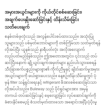
အမှားအယွင်းများကို ကိုယ်တိုင်စစ်ဆေးခြင်း၊
အချက်ပေးနှိုးဆော်ခြင်းနှင့် ထိန်းသိမ်းခြင်း
သတိပေးချက်
စနစ်တစ်ခုလုံးသည် အလွန်ပေါင်းစပ်ထားသည်။ အသုံးပြု
သူများသည် ပစ်မှတ်ဘောင်များကို တစ်ကြိမ်သာ သတ်မှတ်ရန်
လိုအပ်ပြီး ယူနစ်သည် နာရီပတ်လုံး အလိုအလျောက်
လည်ပတ်မည်ဖြစ်သည်။ ဤအတောအတွင်း၊ ၎င်းသည် တပ်
ဆင်ပြီးနောက် ချို့ယွင်းချက်အမှတ်များ နည်းပါးသွားစေရန်
သီးခြားစက်ပစ္စည်းများစွာ၏ ကိုက်ညီမှုနှင့် ချိတ်ဆက်မှုအမှား
အယွင်းများကို ဖယ်ရှားပေးသည်။ နေ့စဥ်ထိန်းသိမ်းမှုတွင် ပုံ
မှန် filter သန့်ရှင်းရေးနှင့် refrigerant ဖိအားစစ်ဆေးခြင်းသာ
လိုအပ်ပါသည်။ Buleway သည် ပိုင်ရှင်များအား အမှန်
တကယ် တပ်ဆင်ခြင်းနှင့် မေ့လျော့ခြင်း လုပ်ဆောင်ချက်ကို
ခံစားနိုင်စေမည့် စံသတ်မှတ်ထားသော အရောင်းအပြီးပံ့ပိုးမှု