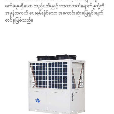
ခက်ခဲမှုမရှိသော လည်ပတ်မှုနှင့် အာကာသထိရောက်မှုတို့ကို
အမှန်တကယ် ပေးစွမ်းနိုင်သော အကောင်းဆုံးဖြေရှင်းချက်
တစ်ခုဖြစ်သည်။