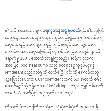
၏အဓိကအားသာချက်
ရေကူးကန်အပူစုပ်စက်
၎င်း၏အပူပြန်
လည်ထူထောင်ရေးနည်းပညာတွင်တည်ရှိသည်။ သမားရိုးကျ
အပူပေးနည်းလမ်းများသည် လျှပ်စစ်စွမ်းအင် သို့မဟုတ်
လောင်စာအား အပူအဖြစ်သို့ တိုက်ရိုက်ပြောင်းလဲနိုင်ပြီး ထိ
ရောက်မှု 100% အောက်သာရှိကြသည်။ ဆန့်ကျင်ဘက်
အားဖြင့်၊ pool heat pump သည် လေမှအပူကိုစုပ်ယူရန်
refrigerant လည်ပတ်မှုကို လက်ခံပြီး ၎င်းကို ရေကန်ထဲသို့
လွှဲပြောင်းပေးကာ COP coefficient ထက် 5.0 အထက် စွမ်း
ဆောင်ရည်ကို ရရှိစေကာ 1kW ၏ input သည် လျှပ်စစ်ဓာတ်
အား 5kW ထက်ပို၍ အပူထုတ်ပေးပါသည်။
ထို့ထက် ပိုအရေးကြီးသည်မှာ၊ သုံးပုံတစ်ပုံကို အပူပေးပန့်