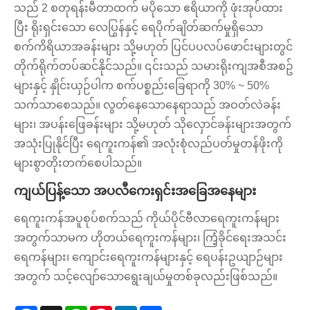
သည် 2 စတုရန်းမီတာထက် မပိုသော ဧရိယာကို ဖုံးအုပ်ထား
ပြီး ရိုးရှင်းသော လေပြွန်နှင့် ရေပိုက်ချိတ်ဆက်မှုရှိသော
စက်ကိရိယာအခန်းများ သို့မဟုတ် ပြင်ပပလပ်ဖောင်းများတွင်
တိုက်ရိုက်တပ်ဆင်နိုင်သည်။ ၎င်းသည် သမားရိုးကျအစီအစဥ်
များနှင့် နှိုင်းယှဉ်ပါက စက်ပစ္စည်းခြေရာကို 30% ~ 50%
သက်သာစေသည်။ လွတ်နေသောနေရာသည် အဝတ်လဲခန်း
များ၊ အပန်းဖြေခန်းများ သို့မဟုတ် သိုလှောင်ခန်းများအတွက်
အသုံးပြုနိုင်ပြီး ရေကူးကန်၏ အလုံးစုံလည်ပတ်မှုတန်ဖိုးကို
များစွာတိုးတက်စေပါသည်။
ကျယ်ပြန့်သော အပလီကေးရှင်းအခြေအနေများ
ရေကူးကန်အပူစုပ်စက်သည် ကိုယ်ပိုင်ဗီလာရေကူးကန်များ
အတွက်သာမက ဟိုတယ်ရေကူးကန်များ၊ ကြံ့ခိုင်ရေးအသင်း
ရေကန်များ၊ ကျောင်းရေကူးကန်များနှင့် ရေပန်းဥယျာဉ်များ
အတွက် သင့်လျော်သောရွေးချယ်မှုတစ်ခုလည်းဖြစ်သည်။