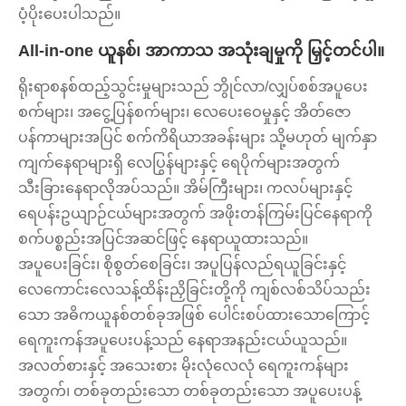
ပံ့ပိုးပေးပါသည်။
All-in-one ယူနစ်၊ အာကာသ အသုံးချမှုကို မြှင့်တင်ပါ။
ရိုးရာစနစ်ထည့်သွင်းမှုများသည် ဘွိုင်လာ/လျှပ်စစ်အပူပေး
စက်များ၊ အငွေ့ပြန်စက်များ၊ လေပေးဝေမှုနှင့် အိတ်ဇော
ပန်ကာများအပြင် စက်ကိရိယာအခန်းများ သို့မဟုတ် မျက်နှာ
ကျက်နေရာများရှိ လေပြွန်များနှင့် ရေပိုက်များအတွက်
သီးခြားနေရာလိုအပ်သည်။ အိမ်ကြီးများ၊ ကလပ်များနှင့်
ရေပန်းဥယျာဉ်ငယ်များအတွက် အဖိုးတန်ကြမ်းပြင်နေရာကို
စက်ပစ္စည်းအပြင်အဆင်ဖြင့် နေရာယူထားသည်။
အပူပေးခြင်း၊ စိုစွတ်စေခြင်း၊ အပူပြန်လည်ရယူခြင်းနှင့်
လေကောင်းလေသန့်ထိန်းညှိခြင်းတို့ကို ကျစ်လစ်သိပ်သည်း
သော အဓိကယူနစ်တစ်ခုအဖြစ် ပေါင်းစပ်ထားသောကြောင့်
ရေကူးကန်အပူပေးပန့်သည် နေရာအနည်းငယ်ယူသည်။
အလတ်စားနှင့် အသေးစား မိုးလုံလေလုံ ရေကူးကန်များ
အတွက်၊ တစ်ခုတည်းသော တစ်ခုတည်းသော အပူပေးပန့်