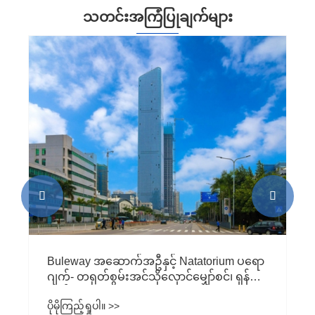
သတင်းအကြံပြုချက်များ


Buleway အဆောက်အဦနှင့် Natatorium ပရော
ဂျက်- တရုတ်စွမ်းအင်သိုလှောင်မျှော်စင်၊ ရှန်
ကျန်း
ပိုမိုကြည့်ရှုပါ။ >>