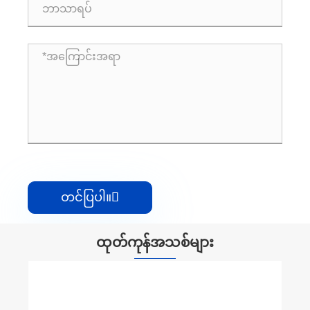
တင်ပြပါ။

ထုတ်ကုန်အသစ်များ