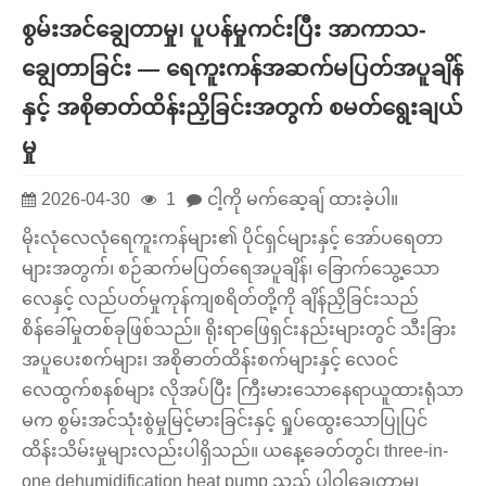
စွမ်းအင်ချွေတာမှု၊ ပူပန်မှုကင်းပြီး အာကာသ-
ချွေတာခြင်း — ရေကူးကန်အဆက်မပြတ်အပူချိန်
နှင့် အစိုဓာတ်ထိန်းညှိခြင်းအတွက် စမတ်ရွေးချယ်
မှု
2026-04-30
1
ငါ့ကို မက်ဆေ့ချ် ထားခဲ့ပါ။
မိုးလုံလေလုံရေကူးကန်များ၏ ပိုင်ရှင်များနှင့် အော်ပရေတာ
များအတွက်၊ စဉ်ဆက်မပြတ်ရေအပူချိန်၊ ခြောက်သွေ့သော
လေနှင့် လည်ပတ်မှုကုန်ကျစရိတ်တို့ကို ချိန်ညှိခြင်းသည်
စိန်ခေါ်မှုတစ်ခုဖြစ်သည်။ ရိုးရာဖြေရှင်းနည်းများတွင် သီးခြား
အပူပေးစက်များ၊ အစိုဓာတ်ထိန်းစက်များနှင့် လေဝင်
လေထွက်စနစ်များ လိုအပ်ပြီး ကြီးမားသောနေရာယူထားရုံသာ
မက စွမ်းအင်သုံးစွဲမှုမြင့်မားခြင်းနှင့် ရှုပ်ထွေးသောပြုပြင်
ထိန်းသိမ်းမှုများလည်းပါရှိသည်။ ယနေ့ခေတ်တွင်၊ three-in-
one dehumidification heat pump သည် ပါဝါချွေတာမှု၊